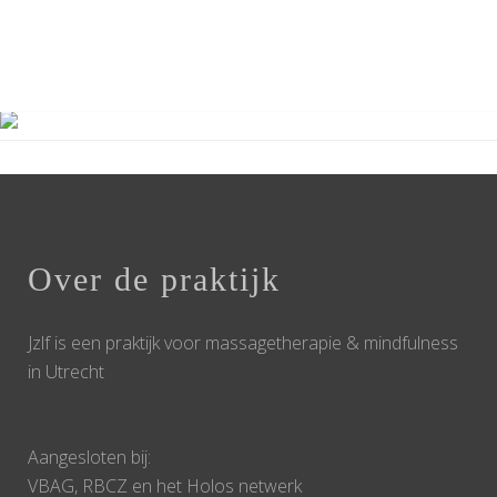
Agenda
Over de praktijk
Jzlf is een praktijk voor massagetherapie & mindfulness
in Utrecht
Aangesloten bij:
VBAG, RBCZ en het Holos netwerk