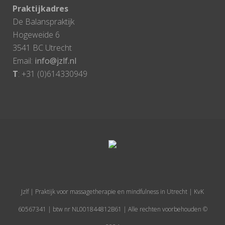
Praktijkadres
De Balanspraktijk
Hogeweide 6
3541 BC Utrecht
Email:
info@jzlf.nl
T
: +31 (0)614330949
Jzlf | Praktijk voor massagetherapie en mindfulness in Utrecht | KvK
60567341 | btw nr NL001844812B61 | Alle rechten voorbehouden ©