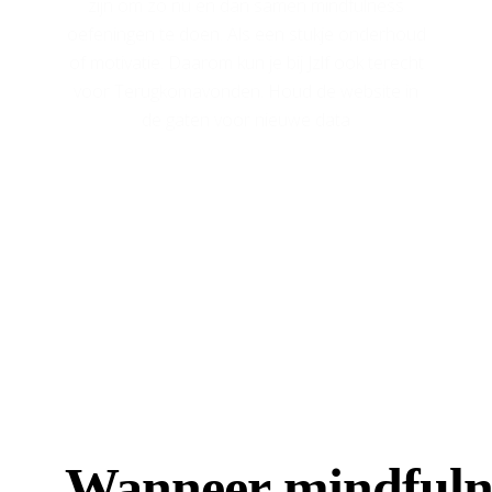
zijn om zo nu en dan samen mindfulness
oefeningen te doen. Als een stukje onderhoud
of motivatie. Daarom kun je bij Jzlf ook terecht
voor Terugkomavonden. Houd de website in
de gaten voor nieuwe data
Wanneer mindfuln