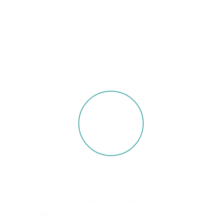
De mindfulnesstraining die ik geef
is down to earth en gewoon leuk.
Er is ruimte voor persoonlijke
aandacht, je eventuele klachten
én wat je graag wilt (af)leren.
1. Eerste contact
Voordat je meedoet aan de mindfulness
training hebben we een (telefonisch) gesprek.