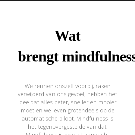
Wat
brengt mindfulnes
We rennen onszelf voorbij, raken
verwijderd van ons gevoel, hebben het
idee dat alles beter, sneller en mooier
moet en we leven grotendeels op de
automatische piloot. Mindfulness is
het tegenovergestelde van dat.
Mindfulness is bewust aandacht