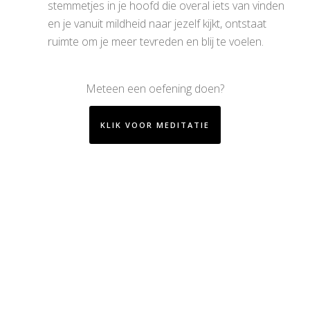
stemmetjes in je hoofd die overal iets van vinden
en je vanuit mildheid naar jezelf kijkt, ontstaat
ruimte om je meer tevreden en blij te voelen.
Meteen een oefening doen?
KLIK VOOR MEDITATIE
Mindfulness