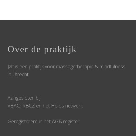
info, het inschrijfformulier en de factuur. Je
aanmelding is definitief als we de betaling
hebben ontvangen.
Over de praktijk
Jzlf is een praktijk voor massagetherapie & mindfulness
STUUR EEN MAIL OM JE AAN TE MELDEN
in Utrecht
Aangesloten bij:
VBAG, RBCZ en het Holos netwerk
Geregistreerd in het AGB register