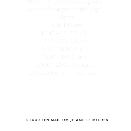
10.15 – 11.00 Actieve dagstart:
ademoefeningen, hatha yoga,
Pilates
11.00 Lekkers
11.45 – 13.15 Yin XL
13.15 – 13:45 Lunch
13.45 – 18.30 Vrije tijd
18.30 – 19.00 Diner
20.00 – 21.00 Meditatie
21.00 Lekkers en rust …zzz….
STUUR EEN MAIL OM JE AAN TE MELDEN