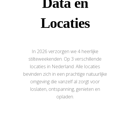
Data en
Locaties
In 2026 verzorgen we 4 heerlijke
stilteweekenden. Op 3 verschillende
locaties in Nederland. Alle locaties
bevinden zich in een prachtige natuurlijke
omgeving die vanzelf al zorgt voor
loslaten, ontspanning, genieten en
opladen.