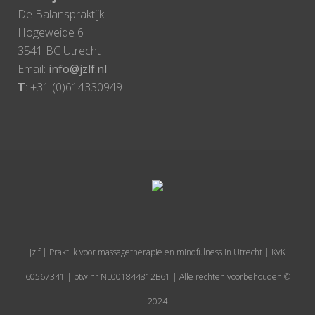
De Balanspraktijk
Hogeweide 6
3541 BC Utrecht
Email:
info@jzlf.nl
T
: +31 (0)614330949
Jzlf | Praktijk voor massagetherapie en mindfulness in Utrecht | KvK
60567341 | btw nr NL001844812B61 | Alle rechten voorbehouden ©
2024