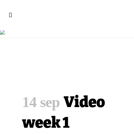
Large Image With Sidebar
Video
14 sep
week 1