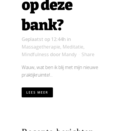
op deze
bank?
Geplaatst op 12:44h
in
Massagetherapie
,
Meditatie
,
Mindfulness
door
Mandy
Share
Wauw, wat ben ik blij met mijn nieuwe
praktijkruimte!...
LEES MEER