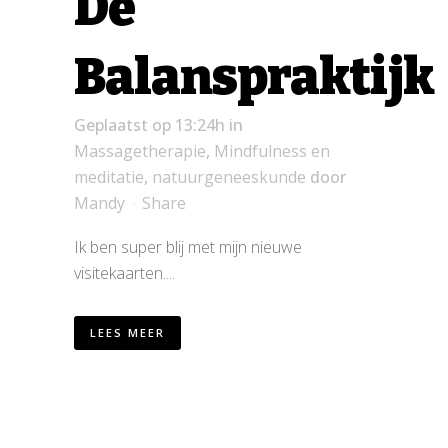
De
Balanspraktijk
Geplaatst op 13:24h
in
Massagetherapie
,
Mindfulness en
meditatie
,
natuurgeneeskunde
door
Mandy
Share
Ik ben super blij met mijn nieuwe
visitekaarten....
LEES MEER