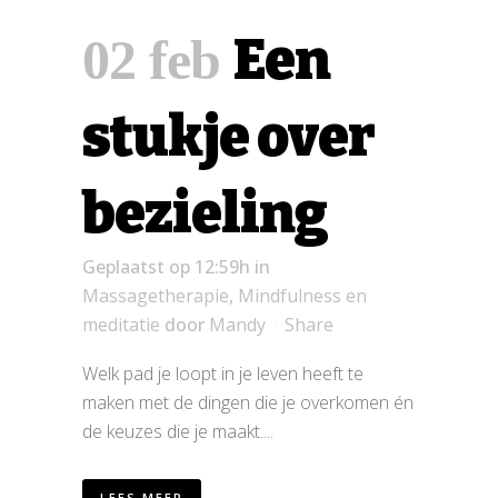
Een
02 feb
stukje over
bezieling
Geplaatst op 12:59h
in
Massagetherapie
,
Mindfulness en
meditatie
door
Mandy
Share
Welk pad je loopt in je leven heeft te
maken met de dingen die je overkomen én
de keuzes die je maakt....
LEES MEER