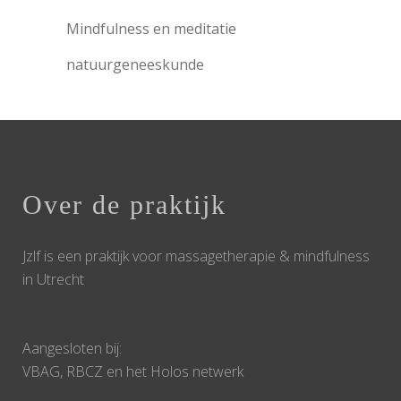
Mindfulness en meditatie
natuurgeneeskunde
Over de praktijk
Jzlf is een praktijk voor massagetherapie & mindfulness
in Utrecht
Aangesloten bij:
VBAG, RBCZ en het Holos netwerk