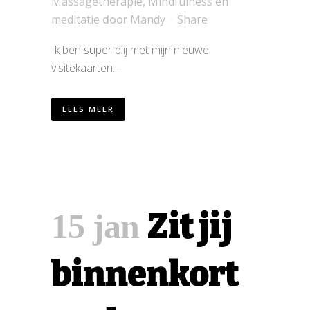
Massagetherapie
,
Mindfulness en
meditatie
door
Mandy
Share
Ik ben super blij met mijn nieuwe
visitekaarten....
LEES MEER
Zit jij
15 jan
binnenkort