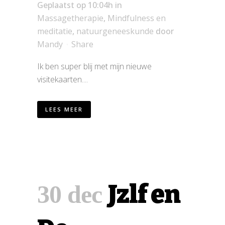
Geplaatst op 10:04h
in
Massagetherapie
,
Mindfulness en
meditatie
,
natuurgeneeskunde
door
Mandy
Share
Ik ben super blij met mijn nieuwe
visitekaarten....
LEES MEER
Jzlf en
30 dec