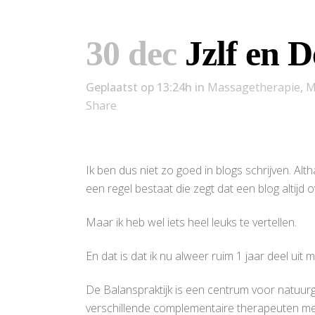
30 dec
Jzlf en D
Geplaatst op 13:24h
in
Massagetherapie
,
M
Share
Ik ben dus niet zo goed in blogs schrijven. Altha
een regel bestaat die zegt dat een blog altijd 
Maar ik heb wel iets heel leuks te vertellen.
En dat is dat ik nu alweer ruim 1 jaar deel uit 
De Balanspraktijk is een centrum voor natuurg
verschillende complementaire therapeuten met a