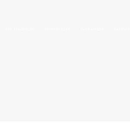
STILTEWEEKEND
MINDFULNESS
OVER MANDY
TARIEVE