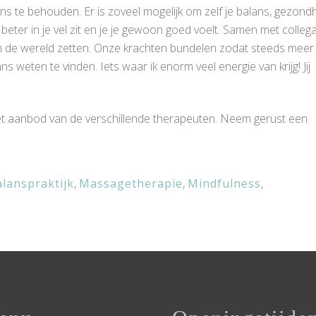
alans te behouden.
Er is zoveel mogelijk om zelf je balans, gezond
ter in je vel zit en je je gewoon goed voelt. Samen met collega
 in de wereld zetten. Onze krachten bundelen zodat steeds meer
weten te vinden. Iets waar ik enorm veel energie van krijg! Jij
het aanbod van de verschillende therapeuten. Neem gerust een
lanspraktijk
,
Massagetherapie
,
Mindfulness
,