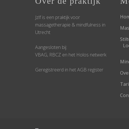
Over de praktijk
M
Ho
Jzlf is een praktijk voor
massagetherapie & mindfulness in
Mas
Utrecht
Sti
Lo
Aangesloten bij:
VBAG, RBCZ en het Holos netwerk
Min
Geregistreerd in het AGB register
Ove
Tar
Con