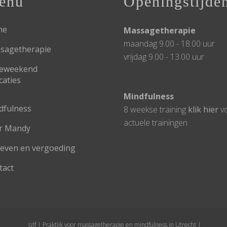
enu
Openingstijde
me
Massagetherapie
maandag 9.00 - 18.00 uur
sagetherapie
vrijdag 9.00 - 13.00 uur
lteweekend
caties
Mindfulness
dfulness
8 weekse training
klik hier
v
actuele trainingen
r Mandy
ieven en vergoeding
tact
Jzlf | Praktijk voor massagetherapie en mindfulness in Utrecht |