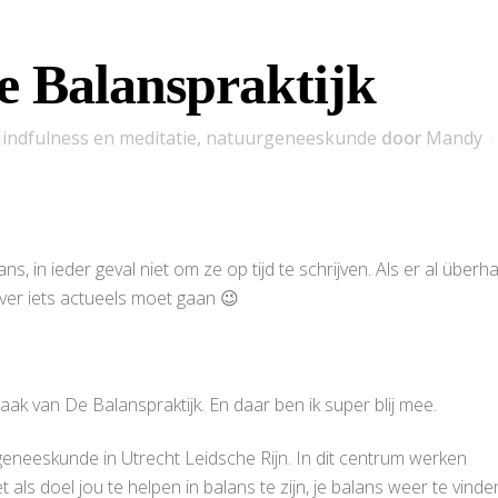
e Balanspraktijk
indfulness en meditatie
,
natuurgeneeskunde
door
Mandy
ns, in ieder geval niet om ze op tijd te schrijven. Als er al überh
over iets actueels moet gaan 😉
maak van De Balanspraktijk. En daar ben ik super blij mee.
eneeskunde in Utrecht Leidsche Rijn. In dit centrum werken
ls doel jou te helpen in balans te zijn, je balans weer te vinde