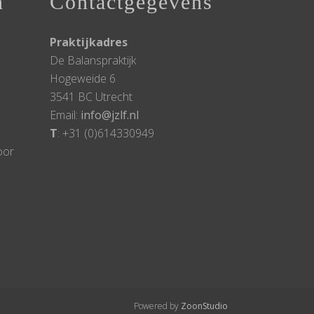
n
Contactgegevens
Praktijkadres
De Balanspraktijk
Hogeweide 6
3541 BC Utrecht
Email:
info@jzlf.nl
T
: +31 (0)614330949
oor
Powered by
ZoonStudio