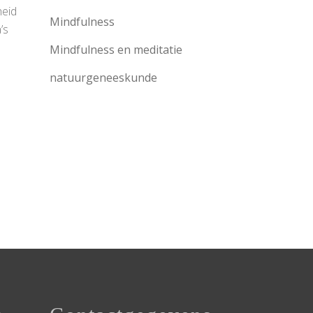
heid
Mindfulness
’s
Mindfulness en meditatie
natuurgeneeskunde