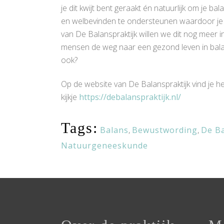
je dit kwijt bent geraakt én natuurlijk om je b
en welbevinden te ondersteunen waardoor je be
van De Balanspraktijk willen we dit nog meer
mensen de weg naar een gezond leven in balans 
ook?
Op de website van De Balanspraktijk vind je 
kijkje
https://debalanspraktijk.nl/
Tags:
Balans
,
Bewustwording
,
De Ba
Natuurgeneeskunde