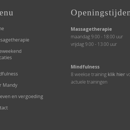
enu
Openingstijde
me
Massagetherapie
maandag 9.00 - 18.00 uur
sagetherapie
vrijdag 9.00 - 13.00 uur
lteweekend
caties
Mindfulness
dfulness
8 weekse training
klik hier
v
actuele trainingen
r Mandy
ieven en vergoeding
tact