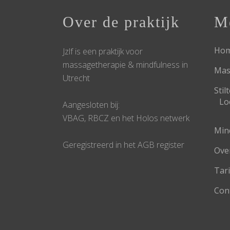
Over de praktijk
M
Ho
Jzlf is een praktijk voor
massagetherapie & mindfulness in
Mas
Utrecht
Sti
Lo
Aangesloten bij:
VBAG, RBCZ en het Holos netwerk
Min
Geregistreerd in het AGB register
Ove
Tar
Con