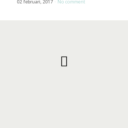
02 februari, 2017
No comment
Wat mensen
zoal ervaren