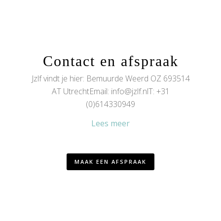
Contact en afspraak
Jzlf vindt je hier: Bemuurde Weerd OZ 693514
AT UtrechtEmail:
info@jzlf.nlT
: +31
(0)614330949
Lees meer
MAAK EEN AFSPRAAK