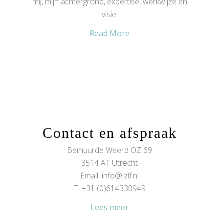
mij, mijn achtergrond, expertise, werkwijze en
visie.
Read More
Contact en afspraak
Bemuurde Weerd OZ 69
3514 AT Utrecht
Email:
info@jzlf.nl
T: +31 (0)614330949
Lees meer